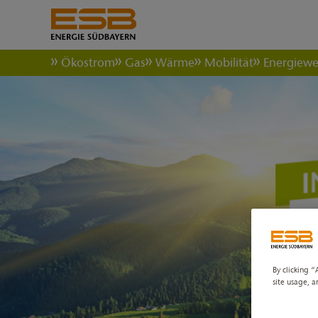
Ökostrom
Gas
Wärme
Mobilität
Energiew
By clicking “
site usage, a