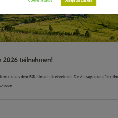
Cookies Settings
Accept All Cookies
ie 2026 teilnehmen!
dermittel aus dem ESB-Klimafonds einreichen. Die Antragstellung für t
n wurden: