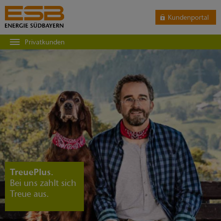
Kundenportal
Privatkunden
TreuePlus.
Bei uns zahlt sich
Treue aus.