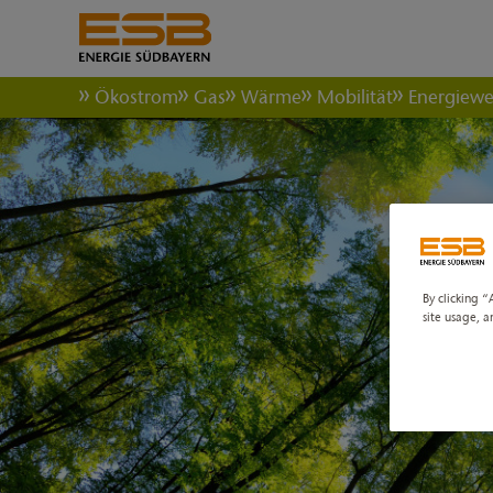
Ökostrom
Gas
Wärme
Mobilität
Energiew
By clicking “
site usage, a