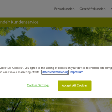
Privatkunden
Geschäftskunden
ende
Kundenservice
Accept All Cookies”, you agree to the storing of cookies on your device to enhance site navi
nd assist in our marketing efforts.
Datenschutzerklärung
Impressum
Cookies Settings
Accept All Cookies