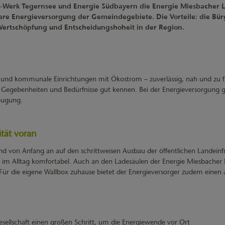
erk Tegernsee und Energie Südbayern die Energie Miesbacher 
are Energieversorgung der Gemeindegebiete. Die Vorteile: die Bür
Wertschöpfung und Entscheidungshoheit in der Region.
 und kommunale Einrichtungen mit Ökostrom – zuverlässig, nah und zu f
en Gegebenheiten und Bedürfnisse gut kennen. Bei der Energieversorgung 
zeugung.
tät voran
d von Anfang an auf den schrittweisen Ausbau der öffentlichen Landeinfr
im Alltag komfortabel. Auch an den Ladesäulen der Energie Miesbacher 
 die eigene Wallbox zuhause bietet der Energieversorger zudem einen at
ellschaft einen großen Schritt, um die Energiewende vor Ort