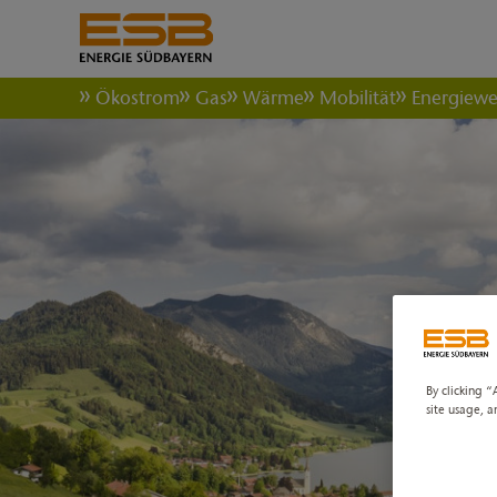
Ökostrom
Gas
Wärme
Mobilität
Energiew
By clicking “
site usage, a