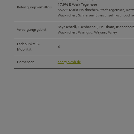
17,9% E-Werk Tegernsee
Beteiligungsverhältnis
55,5% Markt Holzkirchen, Stadt Tegernsee, Rot
Waakirchen, Schliersee, Bayrischzell, Fischbacha
Bayrischzell, Fischbachau, Hausham, Irschenberg
Versorgungsgebiet
Waakirchen, Warngau, Weyarn, Valley
Ladepunkte E-
6
Mobilität
Homepage
energie-mb.de