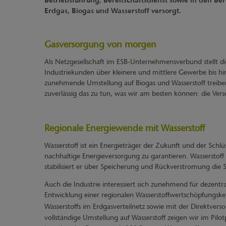
Betriebsführung, Bereitschaftsdienst sowie in den B
Erdgas, Biogas und Wasserstoff versorgt.
Gasversorgung von morgen
Als Netzgesellschaft im ESB-Unternehmensverbund stellt 
Industriekunden über kleinere und mittlere Gewerbe bis h
zunehmende Umstellung auf Biogas und Wasserstoff treiben w
zuverlässig das zu tun, was wir am besten können: die Ver
Regionale Energiewende mit Wasserstoff
Wasserstoff ist ein Energieträger der Zukunft und der Sch
nachhaltige Energieversorgung zu garantieren. Wasserstoff b
stabilisiert er über Speicherung und Rückverstromung die
Auch die Industrie interessiert sich zunehmend für dezentr
Entwicklung einer regionalen Wasserstoffwertschöpfungske
Wasserstoffs im Erdgasverteilnetz sowie mit der Direktver
vollständige Umstellung auf Wasserstoff zeigen wir im Pi