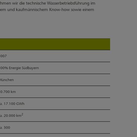
rnehmen wir die technische Wasserbetriebsführung im
schem und kaufmännischem Know-how sowie einem
2007
00% Energie Südbayern
München
10.700 km
a. 17.100 GWh
2
a. 20.000 km
a. 300