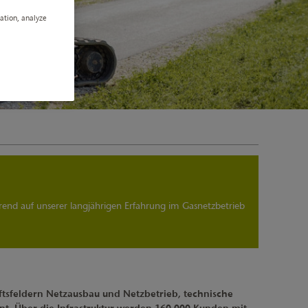
gation, analyze
rend auf unserer langjährigen Erfahrung im Gasnetzbetrieb
ftsfeldern Netzausbau und Netzbetrieb, technische