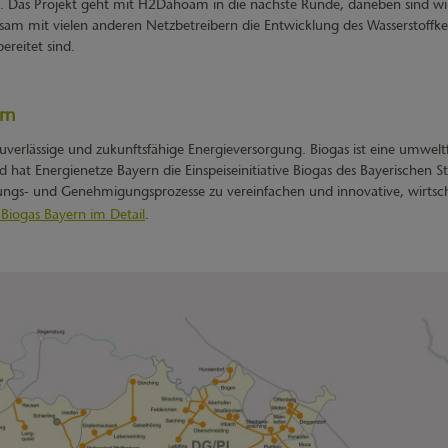
t. Das Projekt geht mit H2Dahoam in die nächste Runde, daneben sind wir
am mit vielen anderen Netzbetreibern die Entwicklung des Wasserstoffke
ereitet sind.
ern
 zuverlässige und zukunftsfähige Energieversorgung. Biogas ist eine umweltf
 hat Energienetze Bayern die Einspeiseinitiative Biogas des Bayerischen 
nungs- und Genehmigungsprozesse zu vereinfachen und innovative, wirtsch
e Biogas Bayern im Detail
.