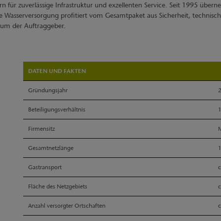
yern für zuverlässige Infrastruktur und exzellenten Service. Seit 1995 übe
Wasserversorgung profitiert vom Gesamtpaket aus Sicherheit, techni
ntum der Auftraggeber.
DATEN UND FAKTEN
Gründungsjahr
Beteiligungsverhältnis
1
Firmensitz
Gesamtnetzlänge
Gastransport
c
Fläche des Netzgebiets
c
Anzahl versorgter Ortschaften
c