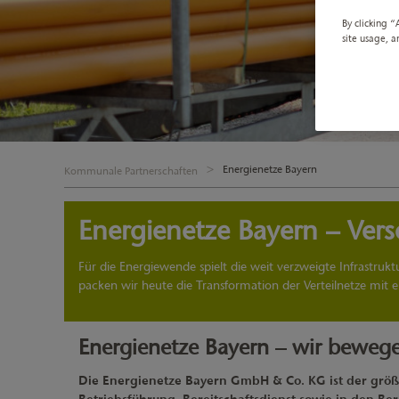
By clicking “
site usage, a
Energienetze Bayern
Kommunale Partnerschaften
Energienetze Bayern – Ver
Für die Energiewende spielt die weit verzweigte Infrastru
packen wir heute die Transformation der Verteilnetze mit 
Energienetze Bayern – wir beweg
Die Energienetze Bayern GmbH & Co. KG ist der größt