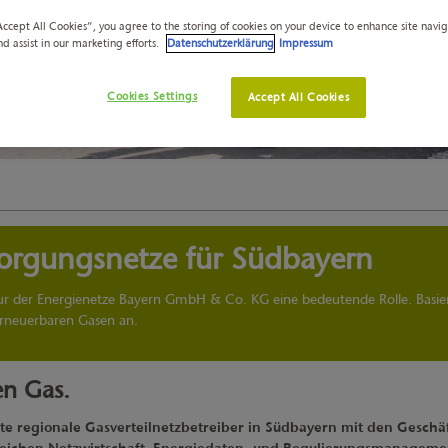
Accept All Cookies”, you agree to the storing of cookies on your device to enhance site navi
nd assist in our marketing efforts.
Datenschutzerklärung
Impressum
Cookies Settings
Accept All Cookies
sorgungsnetze für Südbayern
ktur der Energienetze Bayern GmbH & Co. KG eine bedeutende Rolle. Basie
erneuerbaren Gasen an.
en Gas.
e regionale Gasverteilnetzbetreiber in Südbayern mit den Geschä