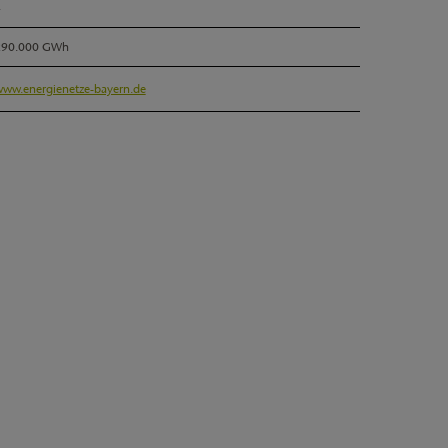
4
290.000 GWh
ww.energienetze-bayern.de