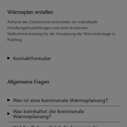
Wärmeplan erstellen
Anhand des Zielszenarios entwickeln wir individuelle
Handlungsempfehlungen und einen konkreten
Maßnahmenkatalog für die Umsetzung der Wärmestrategie in
Plattling.
Kontaktformular
Unternehmen
Allgemeine Fragen
Anrede
Was ist eine kommunale Wärmeplanung?
Name
Die kommunale Wärmeplanung ist ein Planungsinstrument für
Was beinhaltet die kommunale
Gemeinden, das der „Wärmewende“, also der Transformation
Wärmeplanung?
hin zu einer treibhausgasneutralen Wärmeversorgung, einen
Vorname
Die kommunale Wärmeplanung besteht im Wesentlichen aus
koordinierten Rahmen gibt. In diesem Planungsprozess sollen