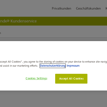
Privatkunden
Geschäftskunden
ende
Kundenservice
h
ehler aufgetreten!
erver kurzfristig überlastet. Sollte es wieder nicht klappen, schicken S
Accept All Cookies”, you agree to the storing of cookies on your device to enhance site navi
nd assist in our marketing efforts.
Datenschutzerklärung
Impressum
Cookies Settings
Accept All Cookies