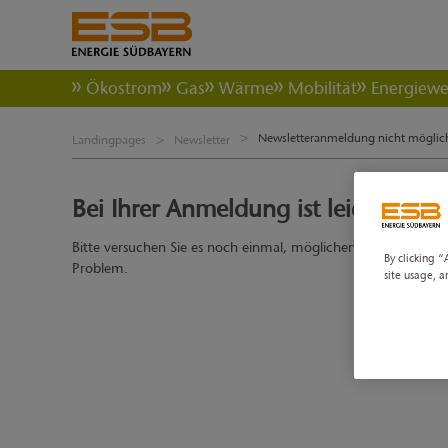
Ökostrom
Gas
Wärme
Mobilität
Energiew
Newsletteranmeldung nicht möglic
Landingpages
Newsletter
Bei Ihrer Anmeldung ist leider ein F
Bitte versuchen Sie es noch einmal, möglicherweise war der S
By clicking “
Problem.
site usage, a