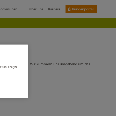
Kommunen
|
Über uns
Karriere
Kundenportal
ie uns bitte eine E-Mail. Wir kümmern uns umgehend um das
gation, analyze