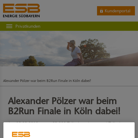
Kundenportal
Privatkunden
Alexander Pölzer war beim B2Run Finale in Köln dabei!
Alexander Pölzer war beim
B2Run Finale in Köln dabei!
Am 05.09.2019 waren 23.000 Teilnehmerinnen und Teilnehmer
aus rund 1.000 Unternehmen beim diesjährigen großen B2Run-
Finale in Köln dabei. Zusammen erlebten Sie den einzigartigen