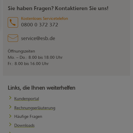
Ihre neue Anschrift und ggf. die neue Bankverbindung einfach in
Wird die Heizquelle auf eine andere Erzeugungsart als Erdgas
Sie haben Fragen? Kontaktieren Sie uns!
Textform oder telefonisch. Können wir Sie an der neuen
umgestellt oder soll der Zähler unwiderruflich ausgebaut
Abnahmestelle nicht beliefern, informieren wir Sie darüber
werden, ist der Zählerausbau kostenfrei. Lediglich ein
Kostenloses Servicetelefon
schriftlich. In diesem Fall sind beide Parteien dazu berechtigt,
0800 0 372 372
vorübergehender Ausbau wird je nach Aufwand durch den
den Vertrag zum Datum des Umzugs in Textform zu kündigen.
Netzbetreiber in Rechnung gestellt.
service@esb.de
Öffnungszeiten
Mo. – Do.: 8.00 bis 18.00 Uhr
Fr.: 8.00 bis 16.00 Uhr
Links, die Ihnen weiterhelfen
Kundenportal
Rechnungserläuterung
Häufige Fragen
Downloads