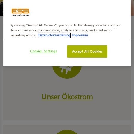
By clicking “Accept All Cookies”, you agree to the storing of cookies on your
Privatkunden
Kundenservice
Häufige Fragen
device to enhance site navigation, analyze site usage, and assist in our
Gas, Ökostrom und Wärme oder alles rund um E-Mobilität? Unsere Tarife!
marketing efforts.
Datenschutzerklärung
Impressum
Cookies Settings
Accept All Cookies
Unser Ökostrom