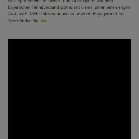
viele Sportvereine in Nieder- und Oberbayern. Mit dem
Bayerischen Tennisverband gibt es seit vielen Jahren einen engen
Austausch. Mehr Informationen zu unserem Engagement für
Sport finden Sie
hier
.