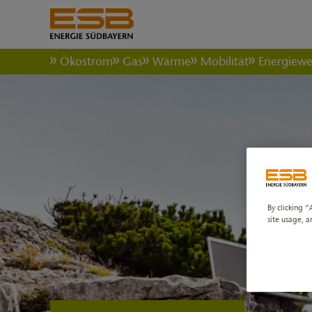
Ökostrom
Gas
Wärme
Mobilität
Energiew
By clicking “
site usage, a