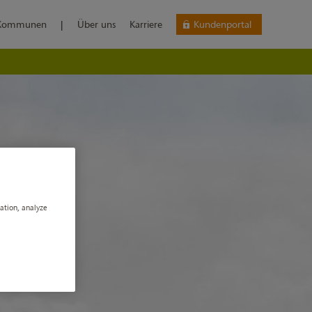
Kommunen
|
Über uns
Karriere
Kundenportal
gation, analyze