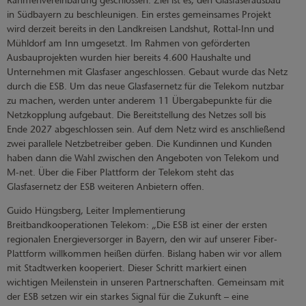
Rahmenvereinbarung geschlossen. Ziel ist es, den Glasfaserausbau
in Südbayern zu beschleunigen. Ein erstes gemeinsames Projekt
wird derzeit bereits in den Landkreisen Landshut, Rottal-Inn und
Mühldorf am Inn umgesetzt. Im Rahmen von geförderten
Ausbauprojekten wurden hier bereits 4.600 Haushalte und
Unternehmen mit Glasfaser angeschlossen. Gebaut wurde das Netz
durch die ESB. Um das neue Glasfasernetz für die Telekom nutzbar
zu machen, werden unter anderem 11 Übergabepunkte für die
Netzkopplung aufgebaut. Die Bereitstellung des Netzes soll bis
Ende 2027 abgeschlossen sein. Auf dem Netz wird es anschließend
zwei parallele Netzbetreiber geben. Die Kundinnen und Kunden
haben dann die Wahl zwischen den Angeboten von Telekom und
M-net. Über die Fiber Plattform der Telekom steht das
Glasfasernetz der ESB weiteren Anbietern offen.
Guido Hüngsberg, Leiter Implementierung
Breitbandkooperationen Telekom: „Die ESB ist einer der ersten
regionalen Energieversorger in Bayern, den wir auf unserer Fiber-
Plattform willkommen heißen dürfen. Bislang haben wir vor allem
mit Stadtwerken kooperiert. Dieser Schritt markiert einen
wichtigen Meilenstein in unseren Partnerschaften. Gemeinsam mit
der ESB setzen wir ein starkes Signal für die Zukunft – eine