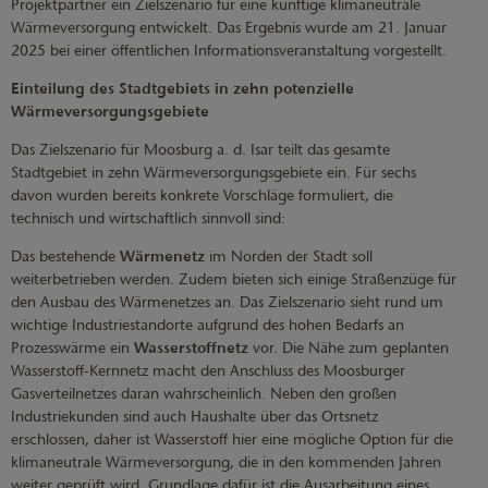
Projektpartner ein Zielszenario für eine künftige klimaneutrale
Wärmeversorgung entwickelt. Das Ergebnis wurde am 21. Januar
2025 bei einer öffentlichen Informationsveranstaltung vorgestellt.
Einteilung des Stadtgebiets in zehn potenzielle
Wärmeversorgungsgebiete
Das Zielszenario für Moosburg a. d. Isar teilt das gesamte
Stadtgebiet in zehn Wärmeversorgungsgebiete ein. Für sechs
davon wurden bereits konkrete Vorschläge formuliert, die
technisch und wirtschaftlich sinnvoll sind:
Das bestehende
Wärmenetz
im Norden der Stadt soll
weiterbetrieben werden. Zudem bieten sich einige Straßenzüge für
den Ausbau des Wärmenetzes an. Das Zielszenario sieht rund um
wichtige Industriestandorte aufgrund des hohen Bedarfs an
Prozesswärme ein
Wasserstoffnetz
vor. Die Nähe zum geplanten
Wasserstoff-Kernnetz macht den Anschluss des Moosburger
Gasverteilnetzes daran wahrscheinlich. Neben den großen
Industriekunden sind auch Haushalte über das Ortsnetz
erschlossen, daher ist Wasserstoff hier eine mögliche Option für die
klimaneutrale Wärmeversorgung, die in den kommenden Jahren
weiter geprüft wird. Grundlage dafür ist die Ausarbeitung eines