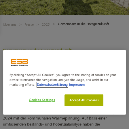
Gemeinsam in die Energiezukunft
Über uns
Presse
2025
Gemeinsam in die Energiezukunft
21. Januar 2025
Aktuelle Ergebnisse der kommunalen Wärmeplanung in
Moosburg a. d. Isar
By clicking “Accept All Cookies”, you agree to the storing of cookies on your
device to enhance site navigation, analyze site usage, and assist in our
marketing efforts.
Datenschutzerklärung
Impressum
Die Energieversorgung in Moosburg a. d. Isar soll bis zum Jahr
2035 (Energiewendebeschluss Moosburg) weitestgehend
klimaneutral erfolgen. Um frühzeitig Klarheit und Transparenz zu
Cookies Settings
Accept All Cookies
schaffen, startete die Stadt Moosburg a. d. Isar gemeinsam mit
Energie Südbayern und PricewaterhouseCoopers (PwC) Anfang
2024 mit der kommunalen Wärmeplanung. Auf Basis einer
umfassenden Bestands- und Potenzialanalyse haben die