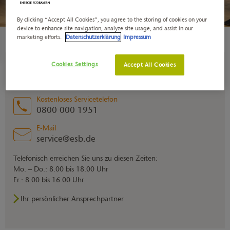
By clicking “Accept All Cookies”, you agree to the storing of cookies on your
device to enhance site navigation, analyze site usage, and assist in our
marketing efforts.
Datenschutzerklärung
Impressum
Cookies Settings
Accept All Cookies
Sie haben Fragen rund um das Thema
Wärmestrom? Rufen Sie uns an!
Kostenloses Servicetelefon
0800 000 1951
E-Mail
service@esb.de
Telefonisch erreichen Sie uns zu diesen Zeiten:
Mo. – Do.: 8.00 bis 18.00 Uhr
Fr.: 8.00 bis 16.00 Uhr
Ihr persönlicher Ansprechpartner