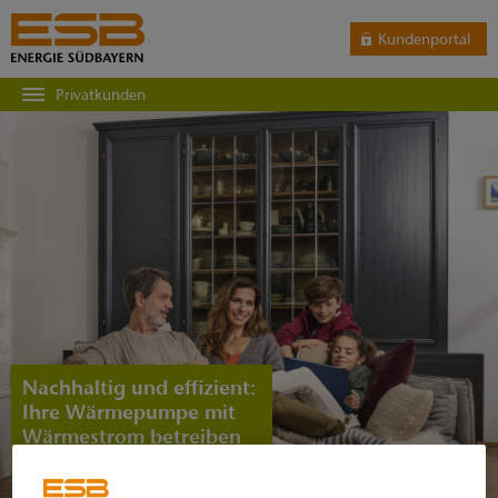
Kundenportal
Privatkunden
Nachhaltig und effizient:
Ihre Wärmepumpe mit
Wärmestrom betreiben