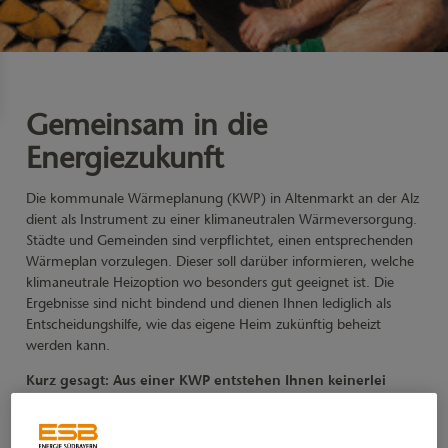
Gemeinsam in die
Energiezukunft
Die kommunale Wärmeplanung (KWP) in Altenmarkt an der Alz
dient als Instrument zu einer klimaneutralen Wärmeversorgung.
Städte und Gemeinden sind verpflichtet, einen entsprechenden
Wärmeplan vorzulegen. Dieser soll darüber informieren, welche
klimaneutrale Heizoption wo besonders gut geeignet ist. Die
Ergebnisse sind nicht bindend und dienen Ihnen lediglich als
Entscheidungshilfe, wie das eigene Heim zukünftig beheizt
werden kann.
Kurz gesagt: Aus einer KWP entstehen Ihnen keinerlei
Pflichten.
Sie denken darüber nach, Ihre Heizung zu modernisieren oder