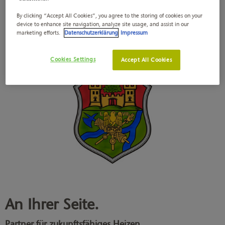
auszutauschen? Dann gelten die Regelungen des
Gebäudeenergiegesetzes (GEG) unabhängig davon, was im
By clicking “Accept All Cookies”, you agree to the storing of cookies on your
device to enhance site navigation, analyze site usage, and assist in our
Wärmeplan steht. Wir geben Ihnen einen Überblick über die
marketing efforts.
Datenschutzerklärung
Impressum
gängigsten Heizvarianten.
Cookies Settings
Accept All Cookies
An Ihrer Seite.
Partner für zukunftsfähiges Heizen.